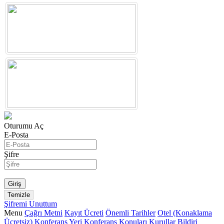
Oturumu Aç
E-Posta
Şifre
Şifremi Unuttum
Menu
Çağrı Metni
Kayıt Ücreti
Önemli Tarihler
Otel (Konaklama
Ücretsiz)
Konferans Yeri
Konferans Konuları
Kurullar
Bildiri