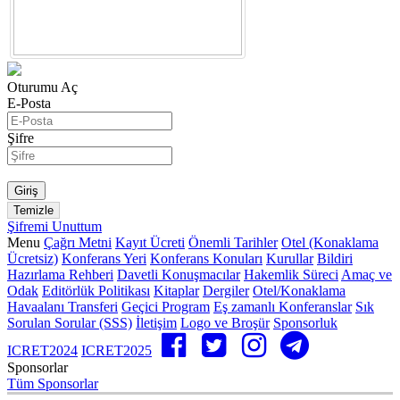
Oturumu Aç
E-Posta
Şifre
Şifremi Unuttum
Menu
Çağrı Metni
Kayıt Ücreti
Önemli Tarihler
Otel (Konaklama
Ücretsiz)
Konferans Yeri
Konferans Konuları
Kurullar
Bildiri
Hazırlama Rehberi
Davetli Konuşmacılar
Hakemlik Süreci
Amaç ve
Odak
Editörlük Politikası
Kitaplar
Dergiler
Otel/Konaklama
Havaalanı Transferi
Geçici Program
Eş zamanlı Konferanslar
Sık
Sorulan Sorular (SSS)
İletişim
Logo ve Broşür
Sponsorluk
ICRET2024
ICRET2025
Sponsorlar
Tüm Sponsorlar